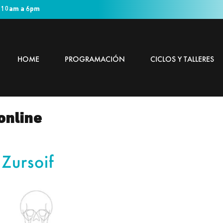
 10am a 6pm
HOME
PROGRAMACIÓN
CICLOS Y TALLERES
online
 Zursoif