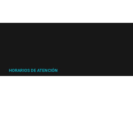
HORARIOS DE ATENCIÓN
Martes a viernes de
2pm a 7pm
Sábados de
10am a 6:00pm
CONTACTO
Dirección:
Tv. 17 # 45 d – 61
Whatsapp:
315 402 38 50
Bogotá, Colombia
CONTACTANOS