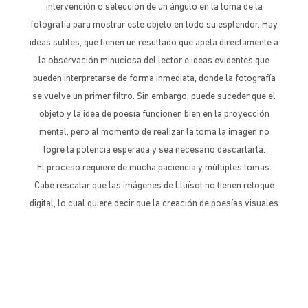
intervención o selección de un ángulo en la toma de la
fotografía para mostrar este objeto en todo su esplendor. Hay
ideas sutiles, que tienen un resultado que apela directamente a
la observación minuciosa del lector e ideas evidentes que
pueden interpretarse de forma inmediata, donde la fotografía
se vuelve un primer filtro. Sin embargo, puede suceder que el
objeto y la idea de poesía funcionen bien en la proyección
mental, pero al momento de realizar la toma la imagen no
logre la potencia esperada y sea necesario descartarla.
El proceso requiere de mucha paciencia y múltiples tomas.
Cabe rescatar que las imágenes de Lluïsot no tienen retoque
digital, lo cual quiere decir que la creación de poesías visuales
requiere de una ingeniería particular. Los objetos fueron
realmente intervenidos como los vemos, lo que siempre
supone un problema en el momento de la creación. Por ello es
que la selección de los mismos y el nivel de intervención en
ellos es muy medida. En la toma se debe buscar un buen