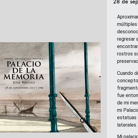
28 de se
Aproximar
múltiples
desconoci
regresar 
encontrar
rostros s
preservac
Cuando de
concepto
fragmenta
fue enton
de mi mem
mi Palaci
estatuas 
laterales.
Mi palaci