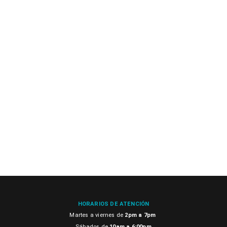
HORARIOS DE ATENCIÓN
Martes a viernes de
2pm a 7pm
Sábados de
10am a 6:00pm