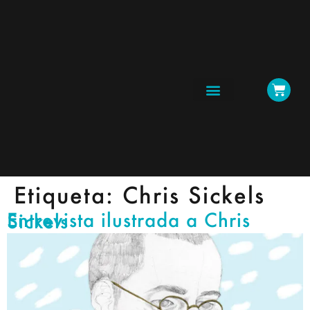
CICLOS Y TALLERES
Etiqueta:
Chris Sickels
Entrevista ilustrada a Chris Sickels